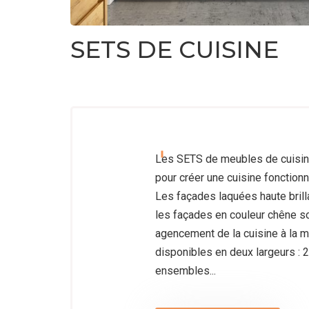
FRANÇAIS
(
FRANÇAIS
)
SETS DE CUISINE
ęże
i 41
Les SETS de meubles de cuisine
200
pour créer une cuisine fonctionn
wa
Les façades laquées haute brilla
iecka
les façades en couleur chêne 
and
agencement de la cuisine à la m
disponibles en deux largeurs : 
ensembles...
48
95