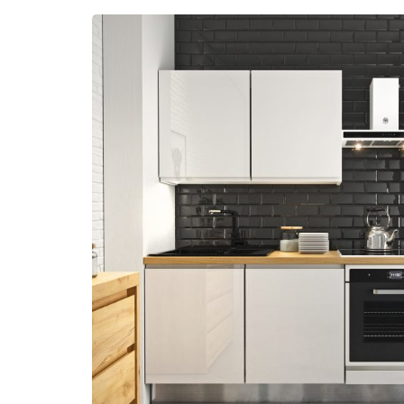
POLSKI
(
POLONAIS
)
ENGLISH
(
ANGLAIS
)
DEUTSCH
(
ALLEMAND
)