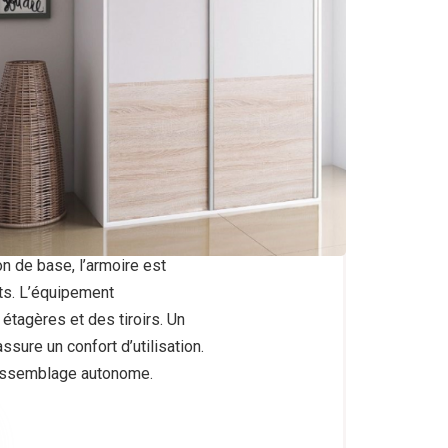
 LEX
ignée avec porte coulissante
 finition des façades à la mode,
on de base, l’armoire est
ts. L’équipement
tagères et des tiroirs. Un
sure un confort d’utilisation.
 assemblage autonome.