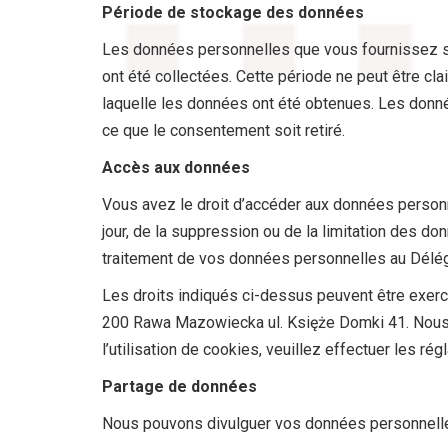
Période de stockage des données
POLSKI
Les données personnelles que vous fournissez ser
(
POLONAIS
)
ont été collectées. Cette période ne peut être clai
laquelle les données ont été obtenues. Les donnée
ce que le consentement soit retiré.
Accès aux données
ENGLISH
Vous avez le droit d’accéder aux données personn
(
ANGLAIS
)
jour, de la suppression ou de la limitation des d
traitement de vos données personnelles au Délég
Les droits indiqués ci-dessus peuvent être exercés
DEUTSCH
200 Rawa Mazowiecka ul. Księże Domki 41. Nous t
l’utilisation de cookies, veuillez effectuer les ré
(
ALLEMAND
)
Partage de données
Nous pouvons divulguer vos données personnelles 