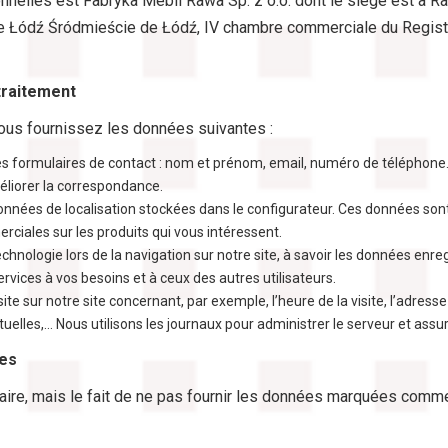
nelles est Fabryka Mebli Rawa Sp. z o.o. dont le siège est à 
ict de Łódź Śródmieście de Łódź, IV chambre commerciale du Regis
traitement
 nous fournissez les données suivantes :
es formulaires de contact : nom et prénom, email, numéro de téléphone. 
éliorer la correspondance.
 données de localisation stockées dans le configurateur. Ces données so
ciales sur les produits qui vous intéressent.
echnologie lors de la navigation sur notre site, à savoir les données enre
vices à vos besoins et à ceux des autres utilisateurs.
ite sur notre site concernant, par exemple, l’heure de la visite, l’adresse
entuelles,… Nous utilisons les journaux pour administrer le serveur et ass
les
aire, mais le fait de ne pas fournir les données marquées comme