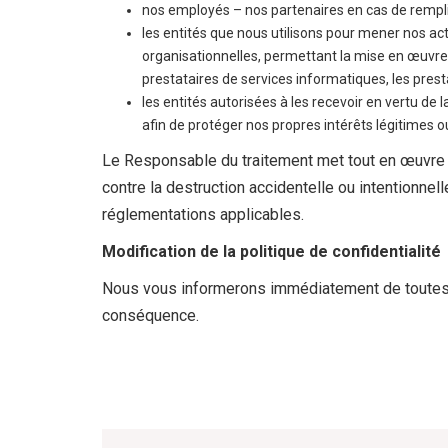
nos employés – nos partenaires en cas de rempli
FRANÇAIS
les entités que nous utilisons pour mener nos act
(
FRANÇAIS
)
organisationnelles, permettant la mise en œuvre du
prestataires de services informatiques, les presta
les entités autorisées à les recevoir en vertu de 
afin de protéger nos propres intérêts légitimes o
Le Responsable du traitement met tout en œuvre 
contre la destruction accidentelle ou intentionnelle
ęże
réglementations applicables.
i 41
200
Modification de la politique de confidentialité
wa
Nous vous informerons immédiatement de toutes le
iecka
conséquence.
and
48
95