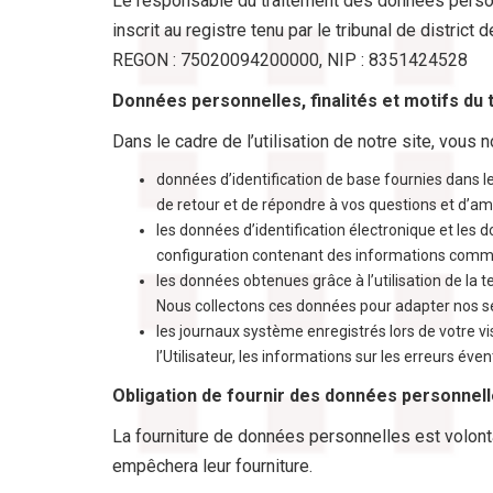
Le responsable du traitement des données person
inscrit au registre tenu par le tribunal de distr
REGON : 75020094200000, NIP : 8351424528
Données personnelles, finalités et motifs du 
Dans le cadre de l’utilisation de notre site, vous
données d’identification de base fournies dans l
OÙ
de retour et de répondre à vos questions et d’am
ACHETER?
les données d’identification électronique et les
configuration contenant des informations commer
les données obtenues grâce à l’utilisation de la t
Nous collectons ces données pour adapter nos ser
COOPÉRATION
les journaux système enregistrés lors de votre vis
l’Utilisateur, les informations sur les erreurs év
Obligation de fournir des données personnel
CONTACT
La fourniture de données personnelles est volont
empêchera leur fourniture.