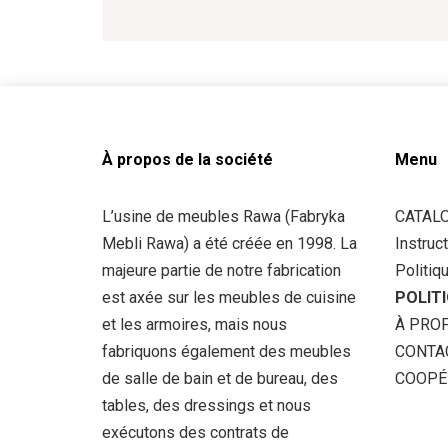
21
29
t@rawafm.pl
À propos de la société
Menu
L’usine de meubles Rawa (Fabryka
CATAL
Mebli Rawa) a été créée en 1998. La
Instruc
majeure partie de notre fabrication
Politiq
est axée sur les meubles de cuisine
POLITI
et les armoires, mais nous
À PROP
fabriquons également des meubles
CONTA
de salle de bain et de bureau, des
COOPÉ
tables, des dressings et nous
exécutons des contrats de