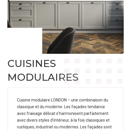
POLSKI
(
POLONAIS
)
ENGLISH
CUISINES
(
ANGLAIS
)
MODULAIRES
DEUTSCH
Cuisine modulaire LONDON – une combinaison du
(
ALLEMAND
)
classique et du moderne. Les façades tendance
avec fraisage délicat s’harmonisent parfaitement
avec divers styles d’intérieur, à la fois classiques et
rustiques, industriel ou modernes. Les façades sont