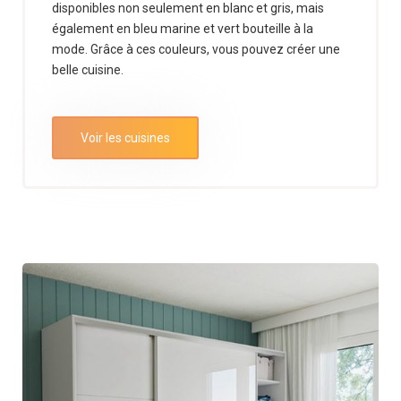
disponibles non seulement en blanc et gris, mais
FRANÇAIS
également en bleu marine et vert bouteille à la
(
FRANÇAIS
)
mode. Grâce à ces couleurs, vous pouvez créer une
belle cuisine.
Voir les cuisines
ęże
i 41
200
wa
iecka
and
48
95