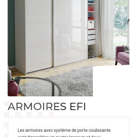
21
29
t@rawafm.pl
ARMOIRES EFI
Les armoires avec système de porte coulissante