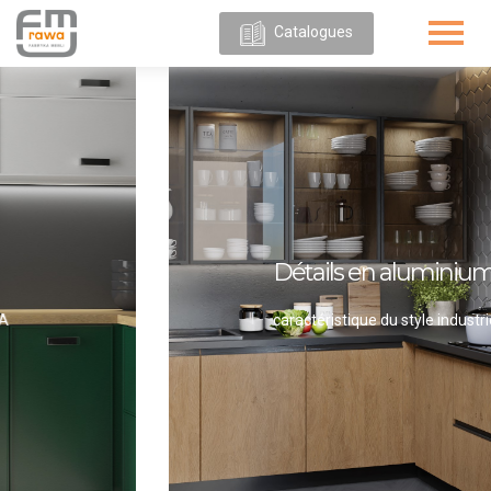
Catalogues
POUR
NOUS
OFFRE
Détails en aluminium
caractéristique du style industriel