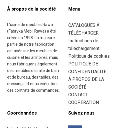
À propos de la société
Menu
ęże
i 41
L’usine de meubles Rawa
CATALOGUES À
200
(Fabryka Mebli Rawa) a été
TÉLÉCHARGER
wa
créée en 1998. La majeure
Instructions de
iecka
partie de notre fabrication
téléchargement
and
est axée sur les meubles de
Politique de cookies
cuisine et les armoires, mais
POLITIQUE DE
nous fabriquons également
des meubles de salle de bain
CONFIDENTIALITÉ
48
et de bureau, des tables, des
À PROPOS DE LA
95
dressings et nous exécutons
SOCIÉTÉ
21
des contrats de commandes.
CONTACT
29
COOPÉRATION
Coordonnées
Suivez nous
t@rawafm.pl