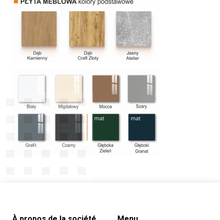
POLSKI
(
POLONAIS
)
ENGLISH
(
ANGLAIS
)
DEUTSCH
(
ALLEMAND
)
À propos de la société
Menu