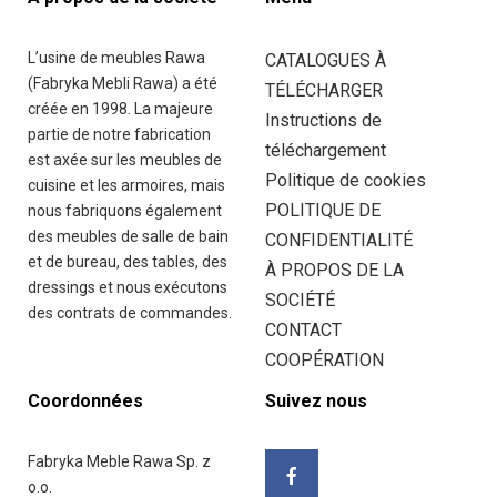
FRANÇAIS
(
FRANÇAIS
)
L’usine de meubles Rawa
CATALOGUES À
(Fabryka Mebli Rawa) a été
TÉLÉCHARGER
créée en 1998. La majeure
Instructions de
partie de notre fabrication
téléchargement
est axée sur les meubles de
Politique de cookies
cuisine et les armoires, mais
POLITIQUE DE
nous fabriquons également
ęże
des meubles de salle de bain
CONFIDENTIALITÉ
i 41
et de bureau, des tables, des
À PROPOS DE LA
200
dressings et nous exécutons
wa
SOCIÉTÉ
des contrats de commandes.
iecka
CONTACT
and
COOPÉRATION
Coordonnées
Suivez nous
48
Fabryka Meble Rawa Sp. z
95
o.o.